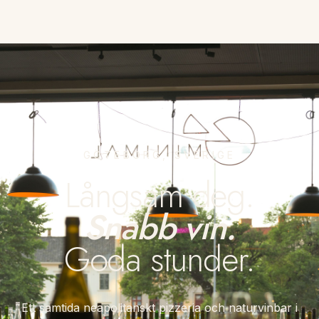
GÖTEBORG, SVERIGE
Långsam deg.
Snabb vin.
Goda stunder.
Ett samtida neapolitanskt pizzeria och naturvinbar i